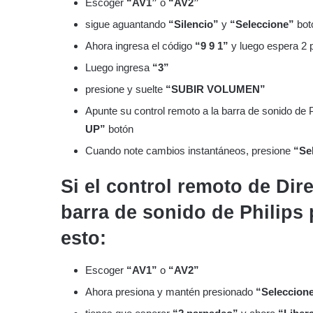
Escoger
“AV1”
o
“AV2”
sigue aguantando
“Silencio”
y
“Seleccione”
bot
Ahora ingresa el código
“9 9 1”
y luego espera 2 
Luego ingresa
“3”
presione y suelte
“SUBIR VOLUMEN”
Apunte su control remoto a la barra de sonido de 
UP”
botón
Cuando note cambios instantáneos, presione
“Se
Si el control remoto de Dir
barra de sonido de Philips 
esto:
Escoger
“AV1”
o
“AV2”
Ahora presiona y mantén presionado
“Seleccion