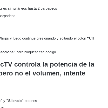
ones simultáneos hasta 2 parpadeos
parpadeos
Philips y luego continúe presionando y soltando el botón
“CH
leccione”
para bloquear ese código.
ecTV controla la potencia de la
pero no el volumen, intente
e”
y
“Silencio”
botones