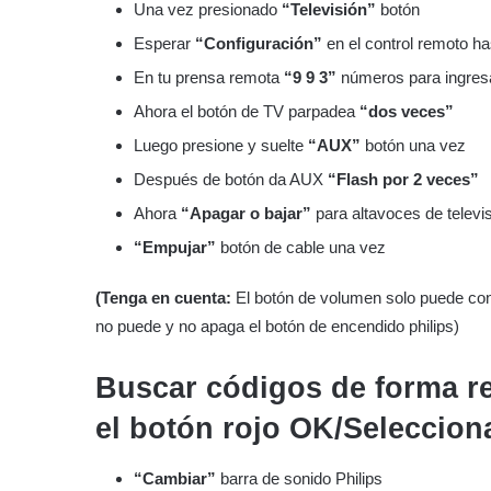
Una vez presionado
“Televisión”
botón
Esperar
“Configuración”
en el control remoto h
En tu prensa remota
“9 9 3”
números para ingre
Ahora el botón de TV parpadea
“dos veces”
Luego presione y suelte
“AUX”
botón una vez
Después de botón da AUX
“Flash por 2 veces”
Ahora
“Apagar o bajar”
para altavoces de televi
“Empujar”
botón de cable una vez
(Tenga en cuenta:
El botón de volumen solo puede contr
no puede y no apaga el botón de encendido philips)
Buscar códigos de forma r
el botón rojo OK/Seleccion
“Cambiar”
barra de sonido Philips