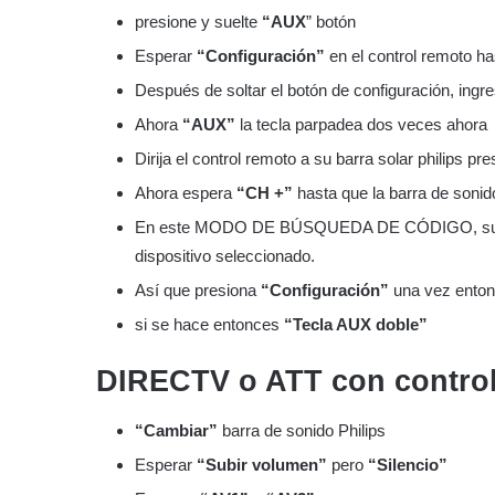
presione y suelte
“AUX
” botón
Esperar
“Configuración”
en el control remoto h
Después de soltar el botón de configuración, ingr
Ahora
“AUX”
la tecla parpadea dos veces ahora
Dirija el control remoto a su barra solar philips p
Ahora espera
“CH +”
hasta que la barra de soni
En este MODO DE BÚSQUEDA DE CÓDIGO, su cont
dispositivo seleccionado.
Así que presiona
“Configuración”
una vez enton
si se hace entonces
“Tecla AUX doble”
DIRECTV o ATT con contro
“Cambiar”
barra de sonido Philips
Esperar
“Subir volumen”
pero
“Silencio”