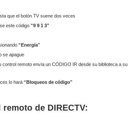
asta que el botón TV suene dos veces
ese este código
“9 9 1 3”
resionando
“Energía”
do se apague
rol remoto envía un CÓDIGO IR desde su biblioteca a su
ces lo hará
“Bloqueos de código”
l remoto de DIRECTV: