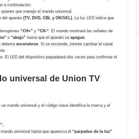
an a continuación:
 quieres que maneje el mando universal.
n del aparato
(TV, DVD, CBL y OK/SEL)
. La luz LED indica que
nterruptores
“CH+”
y
“CH-“
. El mando mostrará las señales de
iba”
o
“abajo”
hasta que el aparato se
apague
.
o debería
encenderse
. Si se enciende, intente cambiar el canal
nte.
go. El LED del dispositivo parpadeará dos veces para confirmar el
o universal de Union TV
un mando universal y el código clave identifica la marca y el
”.
 mando universal hasta que aparezca el
“parpadeo de la luz”