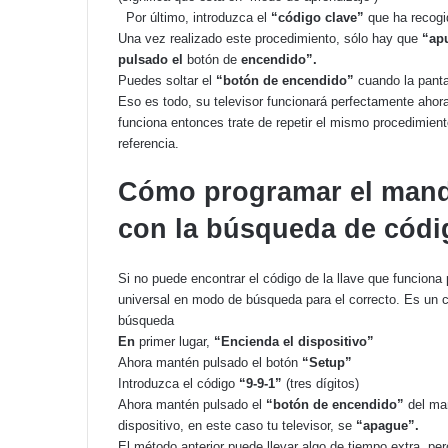
Por último, introduzca el
“código clave”
que ha recogi
Una vez realizado este procedimiento, sólo hay que
“apu
pulsado el
botón de
encendido”.
Puedes soltar el
“botón de encendido”
cuando la pant
Eso es todo, su televisor funcionará perfectamente ahora
funciona entonces trate de repetir el mismo procedimient
referencia.
Cómo programar el mand
con la búsqueda de códi
Si no puede encontrar el código de la llave que funcion
universal en modo de búsqueda para el correcto. Es un c
búsqueda
En
primer lugar,
“Encienda el dispositivo”
Ahora mantén pulsado el botón
“Setup”
Introduzca el código
“9-9-1”
(tres dígitos)
Ahora mantén pulsado el
“botón de encendido”
del ma
dispositivo, en este caso tu televisor, se
“apague”.
El método anterior puede llevar algo de tiempo extra, pe