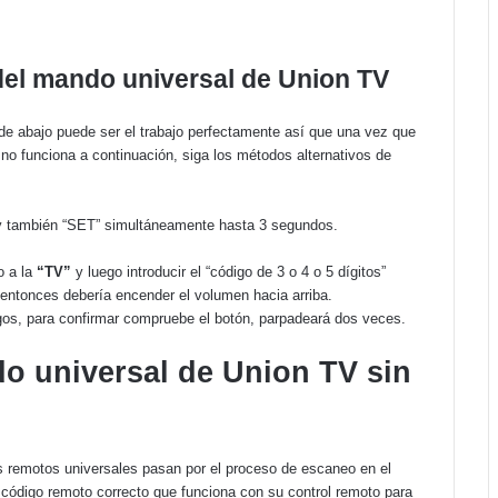
 del mando universal de Union TV
de abajo puede ser el trabajo perfectamente así que una vez que
 no funciona a continuación, siga los métodos alternativos de
y también “SET” simultáneamente hasta 3 segundos.
o a la
“TV”
y luego introducir el “código de 3 o 4 o 5 dígitos”
, entonces debería encender el volumen hacia arriba.
gos, para confirmar compruebe el botón, parpadeará dos veces.
 universal de Union TV sin
 remotos universales pasan por el proceso de escaneo en el
código remoto correcto que funciona con su control remoto para