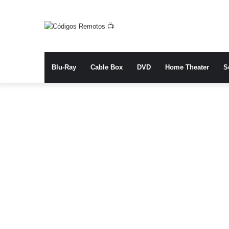
Blu-Ray
Cable Box
DVD
Home Theater
S