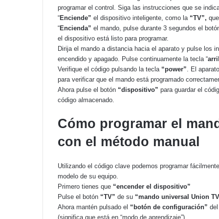
programar el control. Siga las instrucciones que se indic
“
Enciende”
el dispositivo inteligente, como la
“TV”,
que
“
Encienda”
el mando, pulse durante 3 segundos el botó
el dispositivo está listo para programar.
Dirija el mando a distancia hacia el aparato y pulse los i
encendido y apagado. Pulse continuamente la tecla “
arr
Verifique el código pulsando la tecla
“power”
. El aparat
para verificar que el mando está programado correctame
Ahora pulse el botón
“dispositivo”
para guardar el códi
código almacenado.
Cómo programar el mand
con el método manual
Utilizando el código clave podemos programar fácilmente 
modelo de su equipo.
Primero tienes que
“encender el dispositivo”
Pulse el botón
“TV”
de su
“mando universal Union TV
Ahora mantén pulsado el
“botón de configuración”
del
(significa que está en “modo de aprendizaje”)