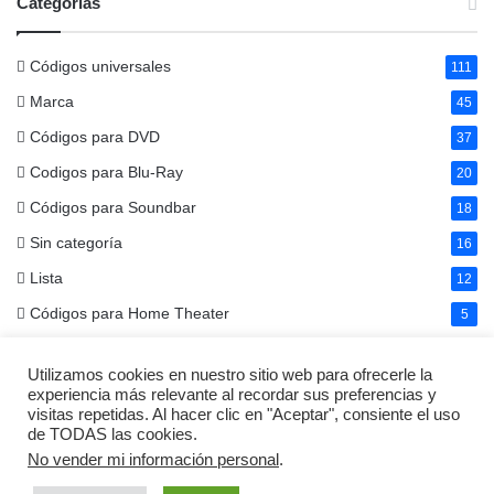
Categorías
Códigos universales
111
Marca
45
Códigos para DVD
37
Codigos para Blu-Ray
20
Códigos para Soundbar
18
Sin categoría
16
Lista
12
Códigos para Home Theater
5
Códigos para Cable Box
4
Utilizamos cookies en nuestro sitio web para ofrecerle la
experiencia más relevante al recordar sus preferencias y
visitas repetidas. Al hacer clic en "Aceptar", consiente el uso
© Copyright 2026, Todos los derechos reservados | Códigos Remotos |
de TODAS las cookies.
No vender mi información personal
.
Aviso Legal
|
Política de Cookies
|
Política de Privacidad
|
Contacto