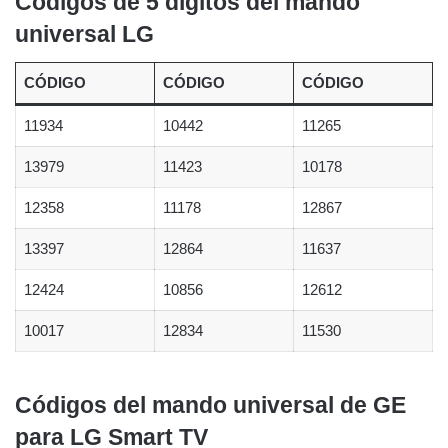
Códigos de 5 dígitos del mando
universal LG
CÓDIGO
CÓDIGO
CÓDIGO
11934
10442
11265
13979
11423
10178
12358
11178
12867
13397
12864
11637
12424
10856
12612
10017
12834
11530
Códigos del mando universal de GE
para LG Smart TV