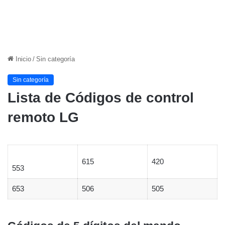
Inicio
/
Sin categoría
Sin categoría
Lista de Códigos de control
remoto LG
615
420
553
653
506
505