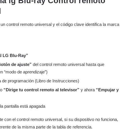
a lg Blu-ray
Control remoto
l
n control remoto universal y el código clave identifica la marca
al LG Blu-Ray”
otón de ajuste”
del control remoto universal hasta que
en “modo de aprendizaje”)
a de programación (Libro de Instrucciones)
lo
“Dirige tu control remoto al televisor”
y ahora
“Empujar y
a pantalla está apagada
 con el control remoto universal, si su dispositivo no funciona,
erente de la misma parte de la tabla de referencia.