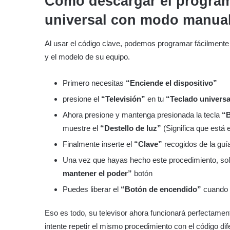
Cómo descargar el program
universal con modo manua
Al usar el código clave, podemos programar fácilmente u
y el modelo de su equipo.
Primero necesitas
“Enciende el dispositivo”
presione el
“Televisión”
en tu
“Teclado univers
Ahora presione y mantenga presionada la tecla
“B
muestre el
“Destello de luz”
(Significa que está 
Finalmente inserte el
“Clave”
recogidos de la guí
Una vez que hayas hecho este procedimiento, so
mantener el poder”
botón
Puedes liberar el
“Botón de encendido”
cuando l
Eso es todo, su televisor ahora funcionará perfectamente
intente repetir el mismo procedimiento con el código dif