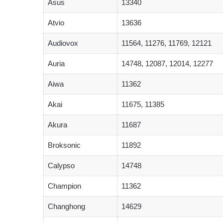
Asus
13340
Atvio
13636
Audiovox
11564, 11276, 11769, 12121
Auria
14748, 12087, 12014, 12277
Aiwa
11362
Akai
11675, 11385
Akura
11687
Broksonic
11892
Calypso
14748
Champion
11362
Changhong
14629