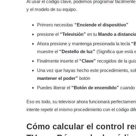
Al usar el código clave, podemos programar fácilmente u
y el modelo de su equipo.
Primero necesitas
“Enciende el dispositivo”
presione el
“Televisión”
en tu
Mando a distanci
Ahora presione y mantenga presionada la tecla
“B
muestre el
“Destello de luz”
(Significa que está 
Finalmente inserte el
“Clave”
recogidos de la guí
Una vez que hayas hecho este procedimiento, so
mantener el poder”
botón
Puedes liberar el
“Botón de encendido”
cuando l
Eso es todo, su televisor ahora funcionará perfectamente
intente repetir el mismo procedimiento con el código dif
Cómo calcular el control r