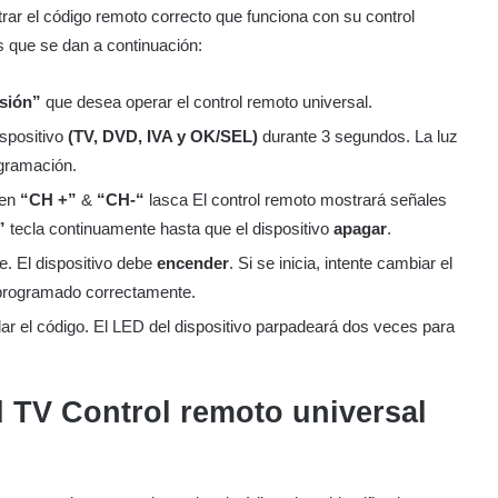
rar el código remoto correcto que funciona con su control
s que se dan a continuación:
isión”
que desea operar el control remoto universal.
ispositivo
(TV, DVD, IVA y OK/SEL)
durante 3 segundos. La luz
ogramación.
 en
“CH +”
&
“CH-“
lasca El control remoto mostrará señales
”
tecla continuamente hasta que el dispositivo
apagar
.
e. El dispositivo debe
encender
. Si se inicia, intente cambiar el
 programado correctamente.
ar el código. El LED del dispositivo parpadeará dos veces para
d TV
Control remoto universal