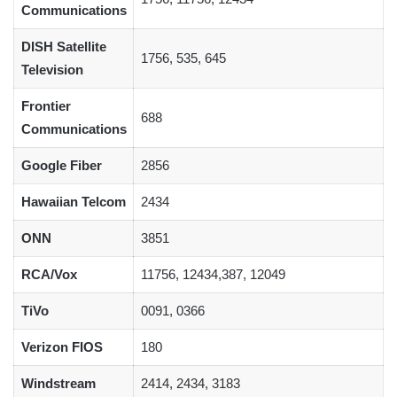
Communications
DISH Satellite
1756, 535, 645
Television
Frontier
688
Communications
Google Fiber
2856
Hawaiian Telcom
2434
ONN
3851
RCA/Vox
11756, 12434,387, 12049
TiVo
0091, 0366
Verizon FIOS
180
Windstream
2414, 2434, 3183