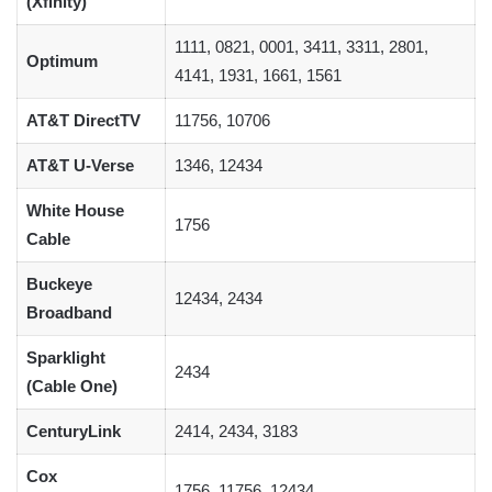
(Xfinity)
1111, 0821, 0001, 3411, 3311, 2801,
Optimum
4141, 1931, 1661, 1561
AT&T DirectTV
11756, 10706
AT&T U-Verse
1346, 12434
White House
1756
Cable
Buckeye
12434, 2434
Broadband
Sparklight
2434
(Cable One)
CenturyLink
2414, 2434, 3183
Cox
1756, 11756, 12434